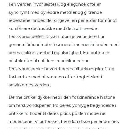
I en verden, hvor æstetik og elegance ofte er
synonymt med dyrebare metaller og glitrende
ædelstene, findes der alligevel en perle, der formår at
kombinere det rustikke med det raffinerede:
ferskvandsperler. Disse naturlige vidundere har
gennem århundreder fascineret menneskeheden med
deres unikke skønhed og alsidighed. Fra antikkens
aristokrater til nutidens modeikoner har
ferskvandsperler bevaret deres tiltrækningskraft og
fortsætter med at være en eftertragtet skat i
smykkernes verden.
Denne artikel dykker ned i den fascinerende historie
om ferskvandsperler, fra deres ydmyge begyndelse i
antikkens floder til deres plads på den moderne
modescene. Vi udforsker, hvordan disse perler dannes