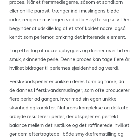
proces. Når et fremmedlegeme, såsom et sandkorn
eller en lille parasit, trænger ind i muslingens bløde
indre, reagerer muslingen ved at beskytte sig selv. Den
begynder at udskille lag af et stof kaldet nacre, også
kendt som perlemor, omkring det irriterende element.
Lag efter lag af nacre opbygges og danner over tid en
smuk, skinnende perle. Denne proces kan tage flere år,
hvilket bidrager til perlernes sjældenhed og værdi.
Ferskvandsperler er unikke i deres form og farve, da
de dannes i ferskvandsmuslinger, som ofte producerer
flere perler ad gangen, hver med sin egen unikke
skønhed og karakter. Naturens komplekse og delikate
arbejde resulterer i perler, der afspejler en perfekt
balance mellem det rustikke og det raffinerede, hvilket
gør dem eftertragtede i både smykkefremstilling og