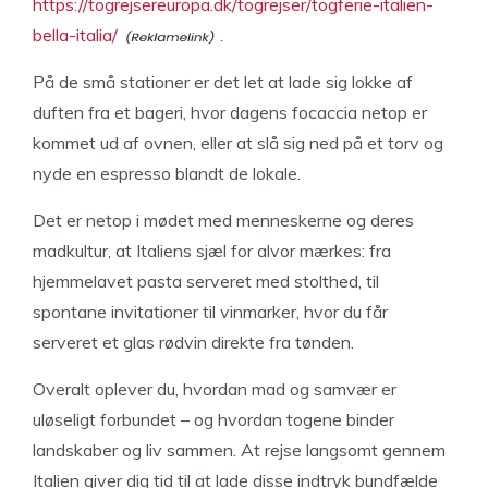
https://togrejsereuropa.dk/togrejser/togferie-italien-
bella-italia/
.
På de små stationer er det let at lade sig lokke af
duften fra et bageri, hvor dagens focaccia netop er
kommet ud af ovnen, eller at slå sig ned på et torv og
nyde en espresso blandt de lokale.
Det er netop i mødet med menneskerne og deres
madkultur, at Italiens sjæl for alvor mærkes: fra
hjemmelavet pasta serveret med stolthed, til
spontane invitationer til vinmarker, hvor du får
serveret et glas rødvin direkte fra tønden.
Overalt oplever du, hvordan mad og samvær er
uløseligt forbundet – og hvordan togene binder
landskaber og liv sammen. At rejse langsomt gennem
Italien giver dig tid til at lade disse indtryk bundfælde