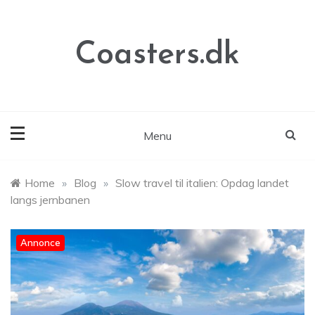
Skip
to
content
Coasters.dk
Menu
Home
»
Blog
»
Slow travel til italien: Opdag landet
langs jernbanen
Annonce