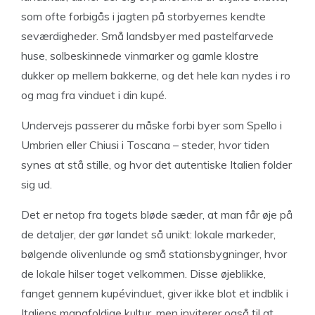
som ofte forbigås i jagten på storbyernes kendte
seværdigheder. Små landsbyer med pastelfarvede
huse, solbeskinnede vinmarker og gamle klostre
dukker op mellem bakkerne, og det hele kan nydes i ro
og mag fra vinduet i din kupé.
Undervejs passerer du måske forbi byer som Spello i
Umbrien eller Chiusi i Toscana – steder, hvor tiden
synes at stå stille, og hvor det autentiske Italien folder
sig ud.
Det er netop fra togets bløde sæder, at man får øje på
de detaljer, der gør landet så unikt: lokale markeder,
bølgende olivenlunde og små stationsbygninger, hvor
de lokale hilser toget velkommen. Disse øjeblikke,
fanget gennem kupévinduet, giver ikke blot et indblik i
Italiens mangfoldige kultur, men inviterer også til at