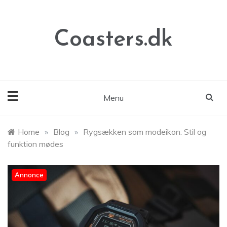
Skip
to
content
Coasters.dk
Menu
Home
»
Blog
»
Rygsækken som modeikon: Stil og
funktion mødes
Annonce